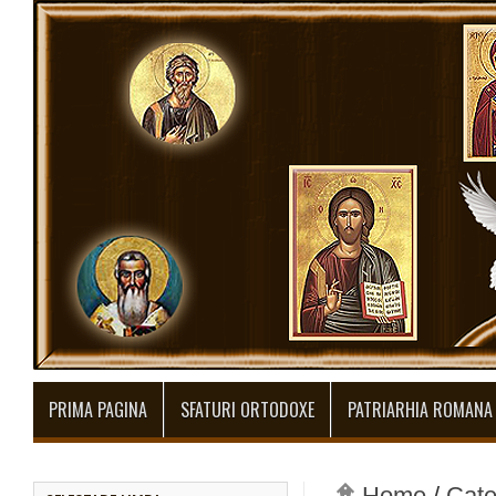
PRIMA PAGINA
SFATURI ORTODOXE
PATRIARHIA ROMANA
Home
/
Cate