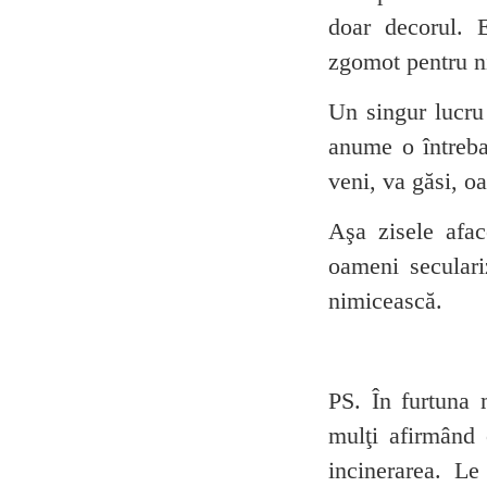
doar decorul. 
zgomot pentru ni
Un singur lucru 
anume o întreba
veni, va găsi, o
Aşa zisele afac
oameni seculariz
nimicească.
PS. În furtuna 
mulţi afirmând 
incinerarea. L