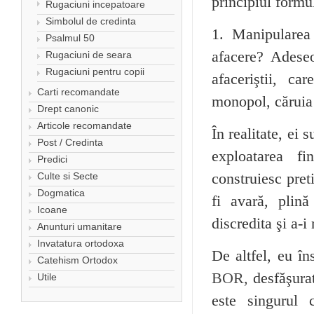
principiul formu
Rugaciuni incepatoare
Simbolul de credinta
1. Manipularea 
Psalmul 50
afacere? Adeseo
Rugaciuni de seara
Rugaciuni pentru copii
afaceriştii, c
Carti recomandate
monopol, căruia 
Drept canonic
Articole recomandate
În realitate, ei 
Post / Credinta
exploatarea fi
Predici
Culte si Secte
construiesc pret
Dogmatica
fi avară, plin
Icoane
discredita şi a-i
Anunturi umanitare
Invatatura ortodoxa
De altfel, eu î
Catehism Ortodox
BOR,
desfăşurat
Utile
este singurul 