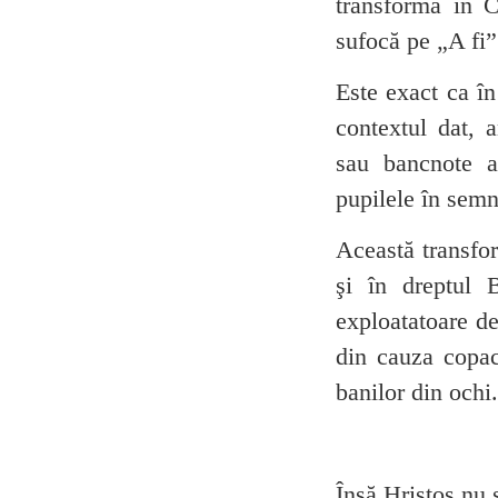
transformă în 
sufocă pe „A fi”
Este exact ca în
contextul dat, 
sau bancnote a
pupilele în semn
Această transfor
şi în dreptul B
exploatatoare de
din cauza copac
banilor din ochi.
Însă Hristos nu 