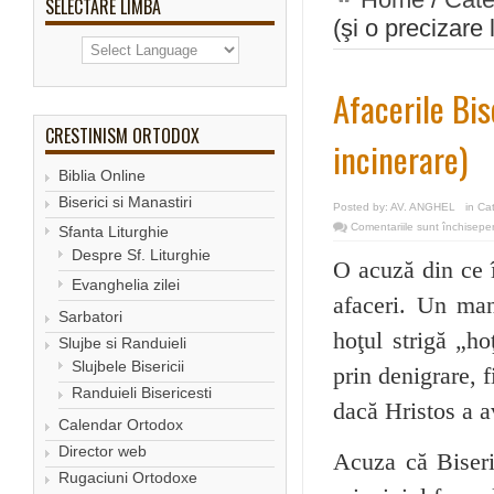
SELECTARE LIMBA
(şi o precizare 
Afacerile Bis
CRESTINISM ORTODOX
incinerare)
Biblia Online
Biserici si Manastiri
Posted by:
AV. ANGHEL
in
Ca
Comentariile sunt închise
pen
Sfanta Liturghie
Despre Sf. Liturghie
O acuză din ce î
Evanghelia zilei
afaceri. Un man
Sarbatori
hoţul strigă „h
Slujbe si Randuieli
Slujbele Bisericii
prin denigrare, f
Randuieli Bisericesti
dacă Hristos a av
Calendar Ortodox
Director web
Acuza că Biseric
Rugaciuni Ortodoxe