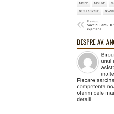
MIRIDE
MISIUNE
N
SECULARIZARE
SFANT
Previous:
Vaccinul anti-HP
injectabil
DESPRE AV. A
Birou
unul 
asist
inalt
Fiecare sarcina
competenta noas
oferim cele mai
detalii