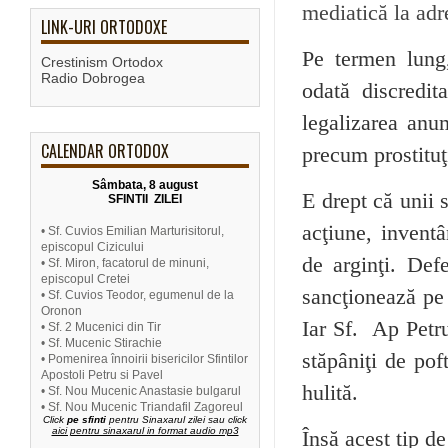
mediatică la ad
LINK-URI ORTODOXE
Pe termen lung,
Crestinism Ortodox
Radio Dobrogea
odată discredi
legalizarea anum
CALENDAR ORTODOX
precum prostituţ
Sâmbata, 8 august
E drept că unii s
SFINTII ZILEI
acţiune, inventâ
• Sf. Cuvios Emilian Marturisitorul,
episcopul Cizicului
de arginţi. Def
• Sf. Miron, facatorul de minuni,
episcopul Cretei
sancţionează pe 
• Sf. Cuvios Teodor, egumenul de la
Oronon
Iar Sf. Ap Petru
• Sf. 2 Mucenici din Tir
• Sf. Mucenic Stirachie
stăpâniţi de pof
• Pomenirea înnoirii bisericilor Sfintilor
Apostoli Petru si Pavel
hulită.
• Sf. Nou Mucenic Anastasie bulgarul
• Sf. Nou Mucenic Triandafil Zagoreul
Click
pe sfinti
pentru Sinaxarul zilei sau click
aici pentru sinaxarul in format audio mp3
Însă acest tip d