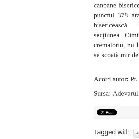
canoane biserice
punctul 378 ara
bisericeasc
secţiunea Cim
crematoriu, nu l
se scoată miride
Acord autor: 
Sursa:
Adevarul
Tagged with:
A