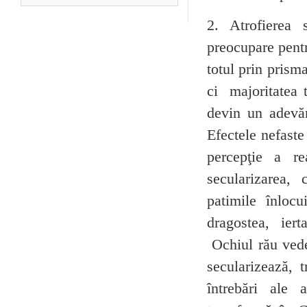
2. Atrofierea s
preocupare pent
totul prin prism
ci majoritatea t
devin un adevăr
Efectele nefaste
percepţie a rea
secularizarea, 
patimile înlocu
dragostea, ier
Ochiul rău vede 
secularizează, 
întrebări ale