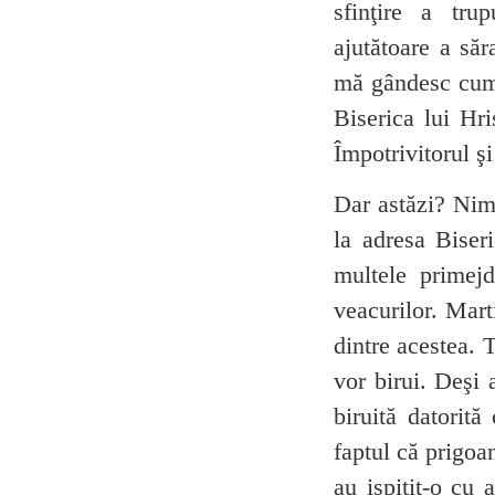
sfinţire a trup
ajutătoare a săr
mă gândesc cum 
Biserica lui Hri
Împotrivitorul ş
Dar astăzi? Nimi
la adresa Biser
multele primejd
veacurilor. Mart
dintre acestea. 
vor birui. Deşi 
biruită datorită
faptul că prigoa
au ispitit-o cu 