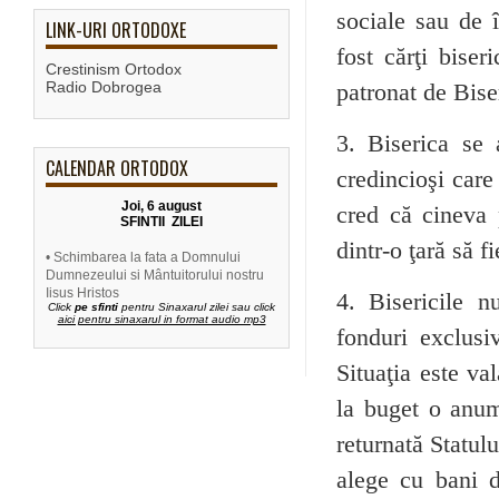
sociale sau de î
LINK-URI ORTODOXE
fost cărţi biser
Crestinism Ortodox
Radio Dobrogea
patronat de Bise
3. Biserica se 
CALENDAR ORTODOX
credincioşi care
Joi, 6 august
cred că cineva 
SFINTII ZILEI
dintr-o ţară să f
• Schimbarea la fata a Domnului
Dumnezeului si Mântuitorului nostru
Iisus Hristos
4. Bisericile n
Click
pe sfinti
pentru Sinaxarul zilei sau click
aici pentru sinaxarul in format audio mp3
fonduri exclusiv
Situaţia este val
la buget o anum
returnată Statulu
alege cu bani de