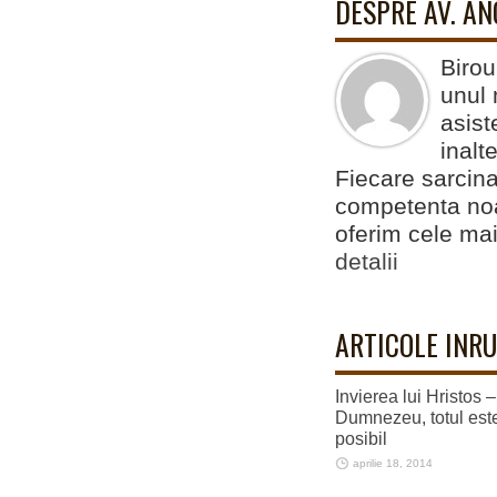
DESPRE AV. A
Birou
unul 
asist
inalt
Fiecare sarcina
competenta noas
oferim cele mai
detalii
ARTICOLE INRU
Invierea lui Hristos 
Dumnezeu, totul est
posibil
aprilie 18, 2014