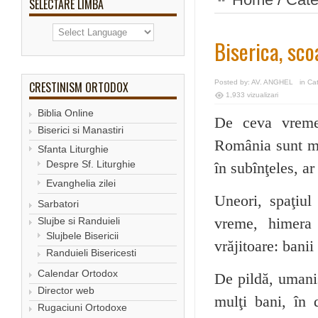
SELECTARE LIMBA
Biserica, scoa
Posted by:
AV. ANGHEL
in
Ca
CRESTINISM ORTODOX
1,933 vizualizari
Biblia Online
De ceva vreme,
Biserici si Manastiri
România sunt mai
Sfanta Liturghie
Despre Sf. Liturghie
în subînţeles, ar
Evanghelia zilei
Uneori, spaţiul
Sarbatori
Slujbe si Randuieli
vreme, himera
Slujbele Bisericii
vrăjitoare: banii 
Randuieli Bisericesti
Calendar Ortodox
De pildă, umaniş
Director web
mulţi bani, în 
Rugaciuni Ortodoxe