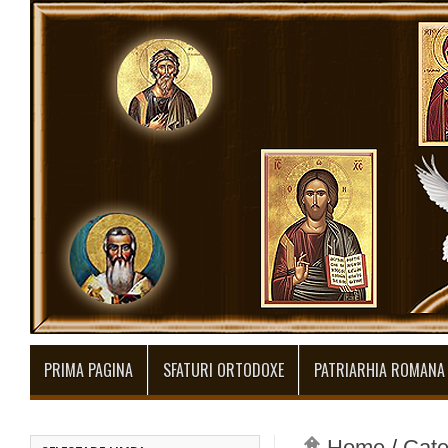
PRIMA PAGINA
SFATURI ORTODOXE
PATRIARHIA ROMANA
Home
/
Cate