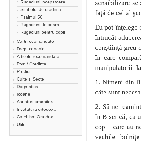
sensibilizare se
Rugaciuni incepatoare
Simbolul de credinta
faţă de cel al şc
Psalmul 50
Rugaciuni de seara
Eu pot înţelege 
Rugaciuni pentru copii
întrucât aducer
Carti recomandate
conştiinţă greu 
Drept canonic
Articole recomandate
în care compar
Post / Credinta
manipulatorii. Ia
Predici
Culte si Secte
1. Nimeni din Bi
Dogmatica
câte sunt necesa
Icoane
Anunturi umanitare
2. Să ne reamint
Invatatura ortodoxa
în Biserică, ca 
Catehism Ortodox
Utile
copiii care au 
vechile bolniţ