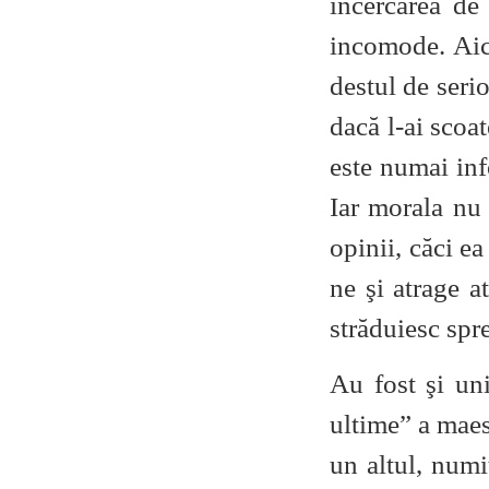
încercarea de
incomode. Aic
destul de serio
dacă l-ai scoa
este numai info
Iar morala nu
opinii, căci e
ne şi atrage a
străduiesc spr
Au fost şi uni
ultime” a maes
un altul, numi