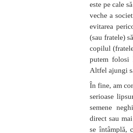
este pe cale să
veche a societ
evitarea peric
(sau fratele) 
copilul (fratel
putem folosi l
Altfel ajungi s
În fine, am co
serioase lipsu
semene neghi
direct sau mai
se întâmplă, 