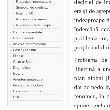
deciziei de i
Rugaciuni incepatoare
Simbolul de credinta
era şi de aştep
Psalmul 50
îndeaproape de
Rugaciuni de seara
Rugaciuni pentru copii
îndemână decâ
Carti recomandate
problema lor,
Drept canonic
Articole recomandate
porţile iadului
Post / Credinta
Predici
Problema de 
Culte si Secte
Dogmatica
libertină a u
Icoane
plan global (i
Anunturi umanitare
Invatatura ortodoxa
dar de nedorit,
Catehism Ortodox
fenomen, în d
Utile
spune: „
ochi a