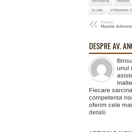
ORTODOXIE
PARUSIE
SLUJBE
STINDARDUL D
Previous:
Manele duhovnic
DESPRE AV. A
Birou
unul 
asist
inalt
Fiecare sarcina
competenta noas
oferim cele mai
detalii