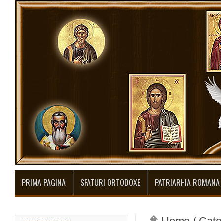
PRIMA PAGINA
SFATURI ORTODOXE
PATRIARHIA ROMANA
Home
/
Cate