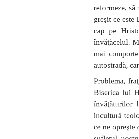
reformeze, să n
greşit ce este 
cap pe Hrist
învăţăcelul. M
mai comporte
autostradă, car
Problema, fraţ
Biserica lui H
învăţăturilor 
incultură teolo
ce ne opreşte 
sufletul nost