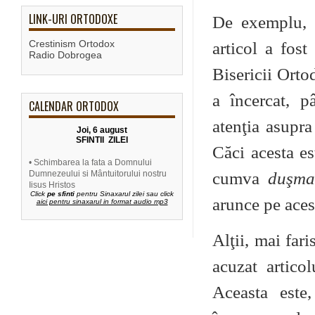
LINK-URI ORTODOXE
De exemplu, 
Crestinism Ortodox
articol a fost
Radio Dobrogea
Bisericii Ort
a încercat, p
CALENDAR ORTODOX
atenţia asupra 
Joi, 6 august
SFINTII ZILEI
Căci acesta es
• Schimbarea la fata a Domnului
Dumnezeului si Mântuitorului nostru
cumva
duşman
Iisus Hristos
Click
pe sfinti
pentru Sinaxarul zilei sau click
arunce pe acest
aici pentru sinaxarul in format audio mp3
Alţii, mai fari
acuzat articol
Aceasta este