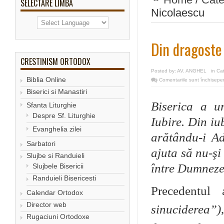
SELECTARE LIMBA
Nicolaescu
Din dragoste
CRESTINISM ORTODOX
Posted by:
AV. ANGHEL
in
Ca
Biblia Online
Comentariile sunt închise
pe
Biserici si Manastiri
Biserica a u
Sfanta Liturghie
Despre Sf. Liturghie
Iubire. Din iu
Evanghelia zilei
arătându-i Ad
Sarbatori
ajuta să nu-şi
Slujbe si Randuieli
între Dumneze
Slujbele Bisericii
Randuieli Bisericesti
Precedentul 
Calendar Ortodox
Director web
sinuciderea
”)
Rugaciuni Ortodoxe