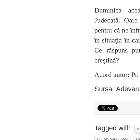
Duminica acea
Judecată. Oare 
pentru că ne înf
în situaţia în c
Ce răspuns put
creştină?
Acord autor: 
Sursa:
Adevaru
Tagged with:
B
DREAPTA JUDECATA
EX