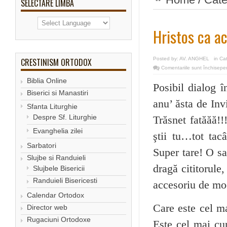
SELECTARE LIMBA
Hristos ca a
Posted by:
AV. ANGHEL
in
Ca
CRESTINISM ORTODOX
Comentariile sunt închise
pe
Biblia Online
Posibil dialog î
Biserici si Manastiri
anu’ ăsta de Inv
Sfanta Liturghie
Despre Sf. Liturghie
Trăsnet fatăăă!!
Evanghelia zilei
ştii tu…tot tac
Sarbatori
Super tare! O sa
Slujbe si Randuieli
dragă cititorule
Slujbele Bisericii
Randuieli Bisericesti
accesoriu de 
Calendar Ortodox
Care este cel m
Director web
Rugaciuni Ortodoxe
Este cel mai cu