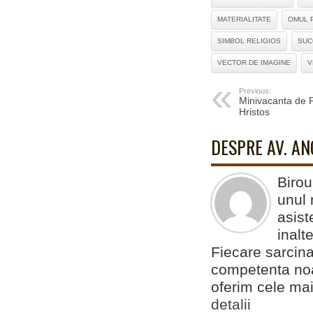
MATERIALITATE
OMUL 
SIMBOL RELIGIOS
SUC
VECTOR DE IMAGINE
V
Previous:
Minivacanta de P
Hristos
DESPRE AV. A
Birou
unul 
asist
inalt
Fiecare sarcina
competenta noas
oferim cele mai
detalii