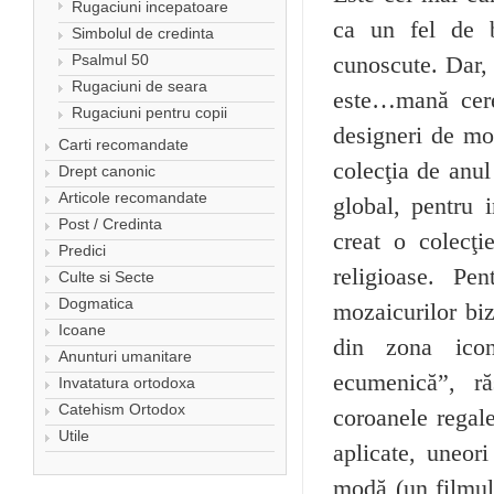
Rugaciuni incepatoare
ca un fel de b
Simbolul de credinta
Psalmul 50
cunoscute. Dar, 
Rugaciuni de seara
este…mană cerea
Rugaciuni pentru copii
designeri de mo
Carti recomandate
colecţia de anul
Drept canonic
Articole recomandate
global, pentru 
Post / Credinta
creat o colecţi
Predici
religioase. Pe
Culte si Secte
Dogmatica
mozaicurilor biz
Icoane
din zona icono
Anunturi umanitare
ecumenică”, răs
Invatatura ortodoxa
Catehism Ortodox
coroanele regale
Utile
aplicate, uneor
modă (un filmule