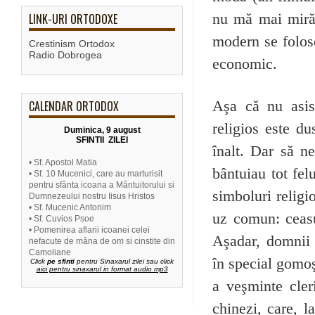
LINK-URI ORTODOXE
nu mă mai miră a
modern se folose
Crestinism Ortodox
Radio Dobrogea
economic.
CALENDAR ORTODOX
Aşa că nu asis
religios este d
Duminica, 9 august
SFINTII ZILEI
înalt. Dar să 
• Sf. Apostol Matia
bântuiau tot fel
• Sf. 10 Mucenici, care au marturisit
pentru sfânta icoana a Mântuitorului si
simboluri religi
Dumnezeului nostru Iisus Hristos
• Sf. Mucenic Antonim
uz comun: ceasur
• Sf. Cuvios Psoe
• Pomenirea aflarii icoanei celei
Aşadar, domnii
nefacute de mâna de om si cinstite din
Camoliane
în special gomoşi
Click
pe sfinti
pentru Sinaxarul zilei sau click
aici pentru sinaxarul in format audio mp3
a veşminte cleri
chinezi, care, la