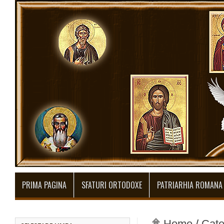
PRIMA PAGINA
SFATURI ORTODOXE
PATRIARHIA ROMANA
Home
/
Cate