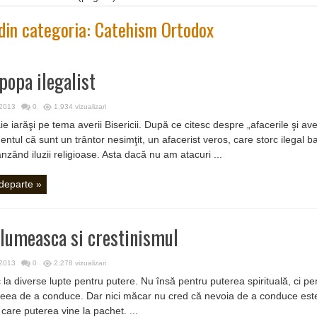
 din categoria:
Catehism Ortodox
popa ilegalist
 2013
0
1,934 vizualizari
e iarăşi pe tema averii Bisericii. După ce citesc despre „afacerile şi aver
entul că sunt un trântor nesimţit, un afacerist veros, care storc ilegal ba
 vânzând iluzii religioase. Asta dacă nu am atacuri ...
 departe »
lumeasca si crestinismul
 2013
0
2,278 vizualizari
c la diverse lupte pentru putere. Nu însă pentru puterea spirituală, ci p
eea de a conduce. Dar nici măcar nu cred că nevoia de a conduce este
 care puterea vine la pachet. ...