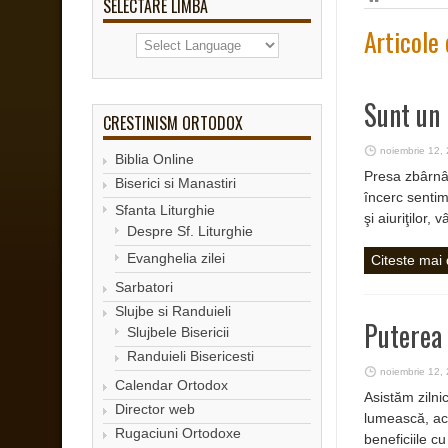
SELECTARE LIMBA
Articole
Sunt un 
CRESTINISM ORTODOX
noiembrie 12,
Biblia Online
Presa zbârnâi
Biserici si Manastiri
încerc sentim
Sfanta Liturghie
şi aiuriţilor,
Despre Sf. Liturghie
Evanghelia zilei
Citeste mai
Sarbatori
Slujbe si Randuieli
Puterea 
Slujbele Bisericii
Randuieli Bisericesti
noiembrie 12,
Calendar Ortodox
Asistăm zilni
Director web
lumească, ac
Rugaciuni Ortodoxe
beneficiile cu