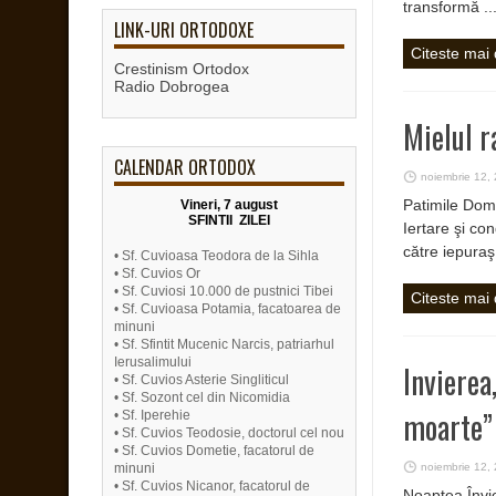
transformă ..
LINK-URI ORTODOXE
Citeste mai
Crestinism Ortodox
Radio Dobrogea
Mielul r
CALENDAR ORTODOX
noiembrie 12,
Patimile Domn
Vineri, 7 august
SFINTII ZILEI
Iertare şi co
către iepuraş
• Sf. Cuvioasa Teodora de la Sihla
• Sf. Cuvios Or
• Sf. Cuviosi 10.000 de pustnici Tibei
Citeste mai
• Sf. Cuvioasa Potamia, facatoarea de
minuni
• Sf. Sfintit Mucenic Narcis, patriarhul
Ierusalimului
Invierea
• Sf. Cuvios Asterie Singliticul
• Sf. Sozont cel din Nicomidia
moarte”
• Sf. Iperehie
• Sf. Cuvios Teodosie, doctorul cel nou
• Sf. Cuvios Dometie, facatorul de
minuni
noiembrie 12,
• Sf. Cuvios Nicanor, facatorul de
Noaptea Învie