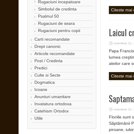
Rugaciuni incepatoare
Simbolul de credinta
Citeste mai
Psalmul 50
Rugaciuni de seara
Laicul c
Rugaciuni pentru copii
Carti recomandate
noiembrie 12,
Drept canonic
Papa Francisc
Articole recomandate
lumea creştină
Post / Credinta
ateilor care s
Predici
Culte si Secte
Citeste mai
Dogmatica
Icoane
Saptaman
Anunturi umanitare
Invatatura ortodoxa
noiembrie 12,
Catehism Ortodox
Floriile sunt
Utile
Săptămânii Pa
piroane, iubi