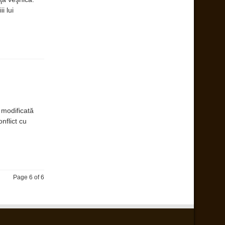
i lui
 modificată
nflict cu
Page 6 of 6