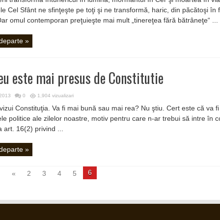
e Cel Sfânt ne sfinţeşte pe toţi şi ne transformă, haric, din păcătoşi în fii
r omul contemporan preţuieşte mai mult „tinereţea fără bătrâneţe“ ...
 departe »
u este mai presus de Constitutie
 2013
0
1,904 vizualizari
vizui Constituţia. Va fi mai bună sau mai rea? Nu ştiu. Cert este că va fi
e politice ale zilelor noastre, motiv pentru care n-ar trebui să intre în co
a art. 16(2) privind ...
 departe »
6
.
«
2
3
4
5