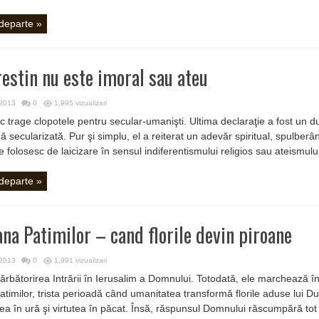
 departe »
restin nu este imoral sau ateu
 2013
0
1,995 vizualizari
 trage clopotele pentru secular-umanişti. Ultima declaraţie a fost un d
 secularizată. Pur şi simplu, el a reiterat un adevăr spiritual, spulberând
e folosesc de laicizare în sensul indiferentismului religios sau ateismului.
 departe »
a Patimilor – cand florile devin piroane
 2013
0
1,991 vizualizari
 sărbătorirea Intrării în Ierusalim a Domnului. Totodată, ele marchează î
timilor, trista perioadă când umanitatea transformă florile aduse lui 
rea în ură şi virtutea în păcat. Însă, răspunsul Domnului răscumpără tot 