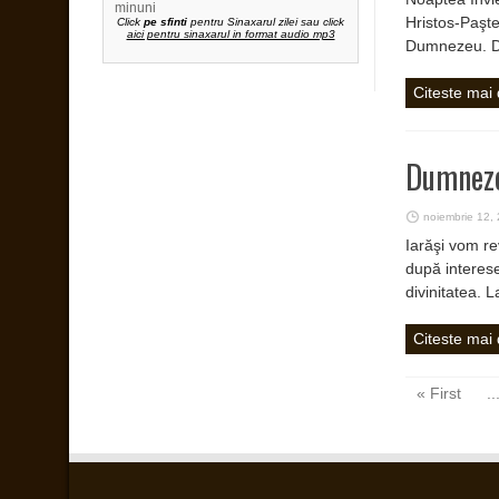
minuni
Hristos-Paştel
Click
pe sfinti
pentru Sinaxarul zilei sau click
aici pentru sinaxarul in format audio mp3
Dumnezeu. Da
Citeste mai
Dumneze
noiembrie 12,
Iarăşi vom re
după interesel
divinitatea. L
Citeste mai
« First
..