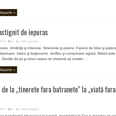
.
 departe »
astignit de iepuras
 2013
0
1,983 vizualizari
ului. Umilinţă şi interese. Smerenie şi putere. Facere de bine şi judec
ndamnare. Iubire şi batjocorire. Jertfire şi consumism egoist. Mielul este
. Deniile de joi şi vineri seara ne cheamă să cinstim ...
 departe »
, de la „tinerete fara batranete” la „viată fara
 2013
0
1,888 vizualizari
rii transformă întunericul în lumină, mormântul în Cer şi moartea în via