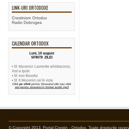
LINK-URI ORTODOXE
Crestinism Ortodox
Radio Dobrogea
CALENDAR ORTODOX
Luni, 10 august
SFINTII ZILEI
• Sf. Mucenici: Lavrentie arhidiaconul,
Xist si Ipolit
• Sf. Iron filosoful
• Sf. 6 Mucenici cei în vizie
Click
pe sfinti
pentru Sinaxarul zilei sau click
aici pentru sinaxarul in format audio mp3
© Copyright 2013, Portal Crestin - Ortodox. Toate drepturile rezer