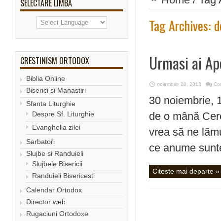
SELECTARE LIMBA
Tag Archives:
d
Urmasi ai Apo
CRESTINISM ORTODOX
Biblia Online
noiembrie 20, 2013
Com
Biserici si Manastiri
30 noiembrie, 
Sfanta Liturghie
Despre Sf. Liturghie
de o mână Cere
Evanghelia zilei
vrea să ne lămu
Sarbatori
ce anume sunte
Slujbe si Randuieli
Slujbele Bisericii
Citeste mai departe »
Randuieli Bisericesti
Calendar Ortodox
Director web
Rugaciuni Ortodoxe