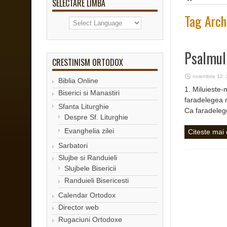
SELECTARE LIMBA
Tag Arch
Psalmul 
CRESTINISM ORTODOX
noiembrie 12,
Biblia Online
1. Miluieste-
Biserici si Manastiri
faradelegea 
Sfanta Liturghie
Ca faradeleg
Despre Sf. Liturghie
Evanghelia zilei
Citeste mai
Sarbatori
Slujbe si Randuieli
Slujbele Bisericii
Randuieli Bisericesti
Calendar Ortodox
Director web
Rugaciuni Ortodoxe