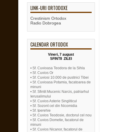
LINK-URI ORTODOXE
Crestinism Ortodox
Radio Dobrogea
CALENDAR ORTODOX
Vineri, 7 august
SFINTII ZILEI
• Sf. Cuvioasa Teodora de la Sihla
• Sf. Cuvios Or
• Sf. Cuviosi 10.000 de pustnici Tibei
• Sf. Cuvioasa Potamia, facatoarea de
minuni
• Sf. Sfintit Mucenic Narcis, patriarhul
Ierusalimului
• Sf. Cuvios Asterie Singliticul
• Sf. Sozont cel din Nicomidia
• Sf. Iperehie
• Sf. Cuvios Teodosie, doctorul cel nou
• Sf. Cuvios Dometie, facatorul de
minuni
• Sf. Cuvios Nicanor, facatorul de