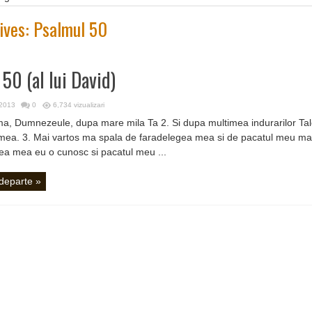
ives:
Psalmul 50
50 (al lui David)
 2013
0
6,734 vizualizari
ma, Dumnezeule, dupa mare mila Ta 2. Si dupa multimea indurarilor Tal
mea. 3. Mai vartos ma spala de faradelegea mea si de pacatul meu ma 
ea mea eu o cunosc si pacatul meu ...
 departe »