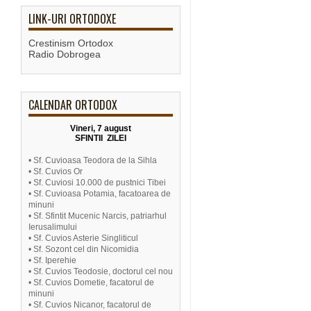
LINK-URI ORTODOXE
Crestinism Ortodox
Radio Dobrogea
CALENDAR ORTODOX
Vineri, 7 august
SFINTII ZILEI
• Sf. Cuvioasa Teodora de la Sihla
• Sf. Cuvios Or
• Sf. Cuviosi 10.000 de pustnici Tibei
• Sf. Cuvioasa Potamia, facatoarea de
minuni
• Sf. Sfintit Mucenic Narcis, patriarhul
Ierusalimului
• Sf. Cuvios Asterie Singliticul
• Sf. Sozont cel din Nicomidia
• Sf. Iperehie
• Sf. Cuvios Teodosie, doctorul cel nou
• Sf. Cuvios Dometie, facatorul de
minuni
• Sf. Cuvios Nicanor, facatorul de