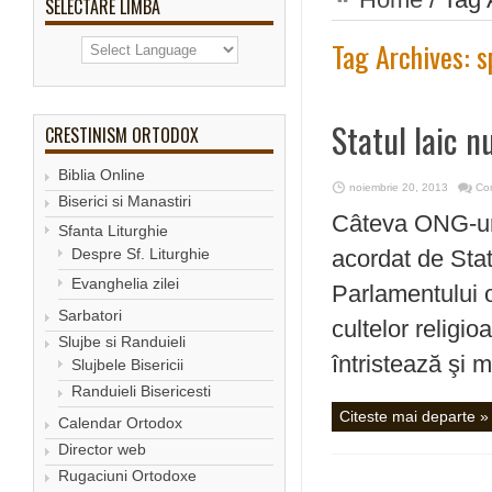
SELECTARE LIMBA
Tag Archives:
s
Statul laic n
CRESTINISM ORTODOX
Biblia Online
noiembrie 20, 2013
Com
Biserici si Manastiri
Câteva ONG-uri 
Sfanta Liturghie
Despre Sf. Liturghie
acordat de Stat
Evanghelia zilei
Parlamentului o 
Sarbatori
cultelor religi
Slujbe si Randuieli
întristează şi 
Slujbele Bisericii
Randuieli Bisericesti
Citeste mai departe »
Calendar Ortodox
Director web
Rugaciuni Ortodoxe