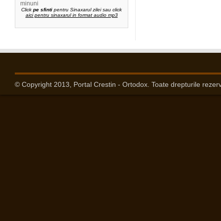
minuni
Click
pe sfinti
pentru Sinaxarul zilei sau click
aici pentru sinaxarul in format audio mp3
© Copyright 2013, Portal Crestin - Ortodox. Toate drepturile rezer