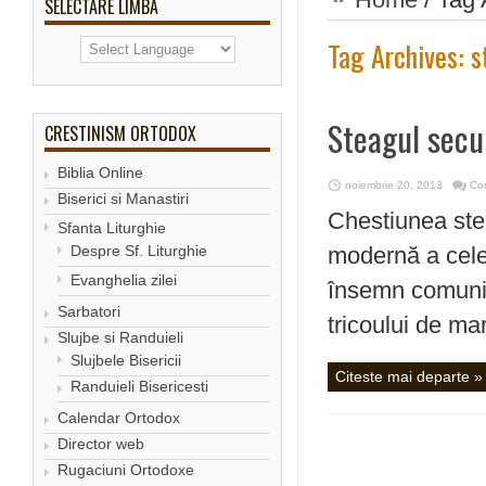
SELECTARE LIMBA
Tag Archives:
s
Steagul secui
CRESTINISM ORTODOX
Biblia Online
noiembrie 20, 2013
Com
Biserici si Manastiri
Chestiunea stea
Sfanta Liturghie
Despre Sf. Liturghie
modernă a celeb
Evanghelia zilei
însemn comunit
Sarbatori
tricoului de mar
Slujbe si Randuieli
Slujbele Bisericii
Citeste mai departe »
Randuieli Bisericesti
Calendar Ortodox
Director web
Rugaciuni Ortodoxe