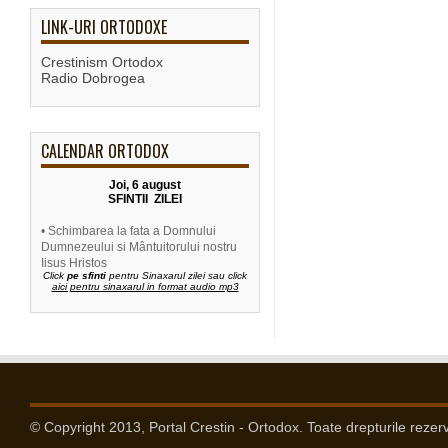
LINK-URI ORTODOXE
Crestinism Ortodox
Radio Dobrogea
CALENDAR ORTODOX
Joi, 6 august
SFINTII ZILEI
• Schimbarea la fata a Domnului
Dumnezeului si Mântuitorului nostru
Iisus Hristos
Click
pe sfinti
pentru Sinaxarul zilei sau click
aici pentru sinaxarul in format audio mp3
© Copyright 2013, Portal Crestin - Ortodox. Toate drepturile rezer